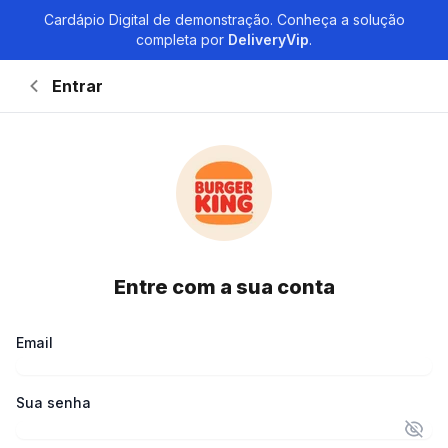
Cardápio Digital de demonstração. Conheça a solução
completa por
DeliveryVip
.
Entrar
Retornar à página inicial
Entre com a sua conta
Email
Sua senha