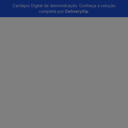
Cardápio Digital de demonstração. Conheça a solução
completa por
DeliveryVip
.